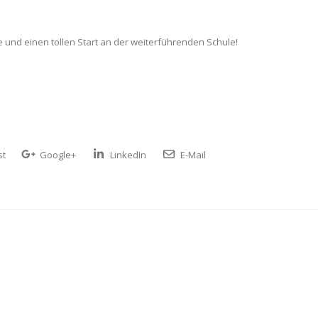
 und einen tollen Start an der weiterführenden Schule!
st
Google+
LinkedIn
E-Mail