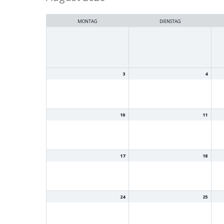
selection
MONTAG
DIENSTAG
3
4
10
11
17
18
24
25