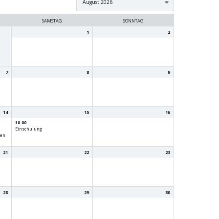
SAMSTAG
SONNTAG
1
2
7
8
9
14
15
16
10:00
Einschulung
sen
21
22
23
28
29
30