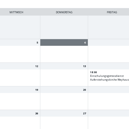
MITTWOCH
DONNERSTAG
FREITAG
5
6
12
13
18:00
Einschulungsgottesdienst
Auferstehungskirche Weyhau
19
20
26
27