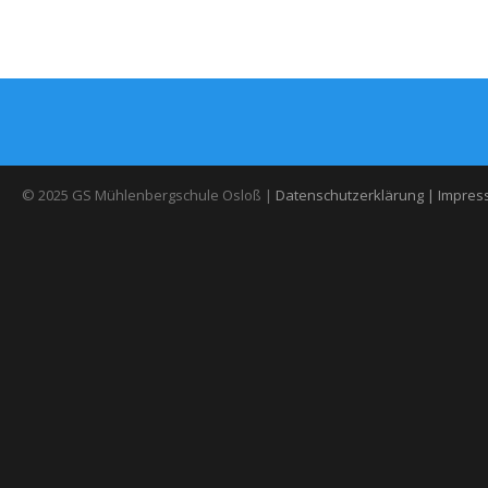
© 2025 GS Mühlenbergschule Osloß |
Datenschutzerklärung |
Impres