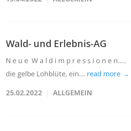
Wald- und Erlebnis-AG
N e u e W a l d i m p r e s s i o n e n.
die gelbe Lohblüte, ein...
read more →
25.02.2022
ALLGEMEIN