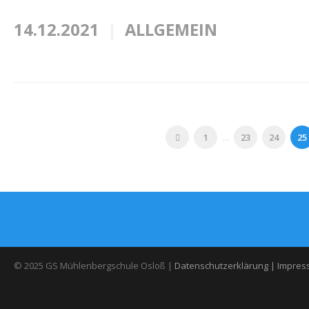
14.12.2021
ALLGEMEIN
1
...
23
24
25
© 2025 GS Mühlenbergschule Osloß |
Datenschutzerklärung |
Impres