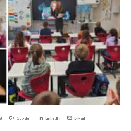
st
Google+
LinkedIn
E-Mail