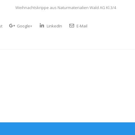
Weihnachtskrippe aus Naturmaterialien Wald AG Kl.3/4
st
Google+
LinkedIn
E-Mail